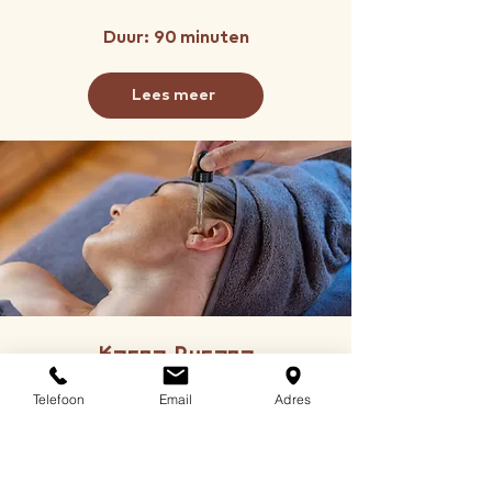
Duur: 90 minuten
Lees meer
Karna Purana
Diep ontspannende oorbehandeling
Telefoon
Email
Adres
met warme olie voor rust in het
zenuwstelsel.