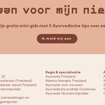
aan voor mijn ni
jn gratis mini-gids met 5 Ayurvedische tips voor ee
Ik meld mij aan
Regio & specialisatie
 10
Ayurveda Friesland
A
osterzee (Friesland)
Marma therapie Friesland
ikbaar vanuit Friesland
Ayurveda voor vrouwen
rdoostpolder
Ayurvedische praktijk Oosterzee
Ayurveda Noordoostpolder
, behandelingen en
gstrajecten