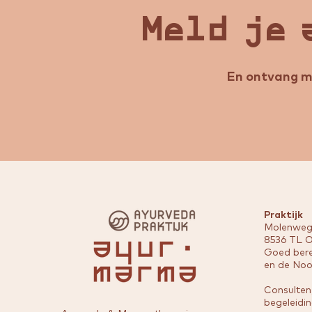
Meld je 
En ontvang mi
Praktijk
Molenweg
8536 TL O
Goed bere
en de Noo
Consulten
begeleidin