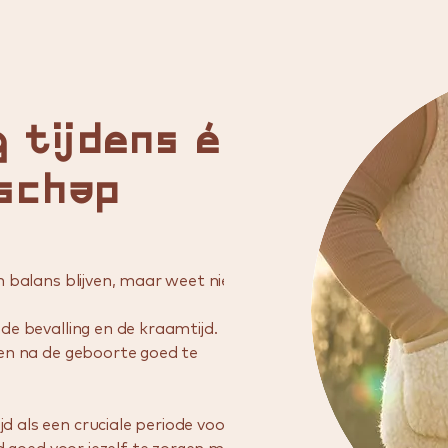
 tijdens én
schap
n balans blijven, maar weet niet
de bevalling en de kraamtijd.
ken na de geboorte goed te
d als een cruciale periode voor