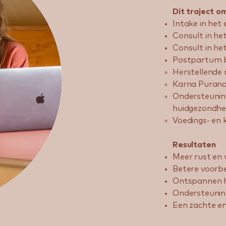
Dit traject o
Intake in het
Consult in he
Consult in he
Postpartum beg
Herstellende 
Karna Purana 
Ondersteuning
huidgezondhe
Voedings- en 
Resultaten
Meer rust en
Betere voorbe
Ontspannen h
Ondersteunin
Een zachte en 