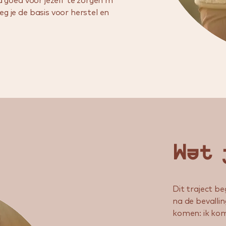
jd goed voor jezelf te zorgen met
g je de basis voor herstel en
Wat 
Dit traject b
na de bevallin
komen: ik kom 