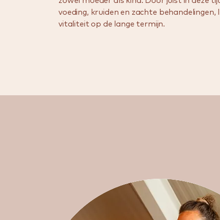
zowel moeder als kind. Door juist in deze ti
voeding, kruiden en zachte behandelingen, le
vitaliteit op de lange termijn.