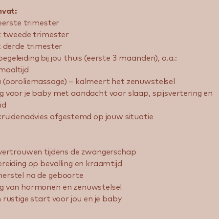
mvat:
 eerste trimester
t tweede trimester
t derde trimester
eleiding bij jou thuis (eerste 3 maanden), o.a.:
maaltijd
(ooroliemassage) – kalmeert het zenuwstelsel
 voor je baby met aandacht voor slaap, spijsvertering en
id
kruidenadvies afgestemd op jouw situatie
 vertrouwen tijdens de zwangerschap
reiding op bevalling en kraamtijd
erstel na de geboorte
g van hormonen en zenuwstelsel
rustige start voor jou en je baby