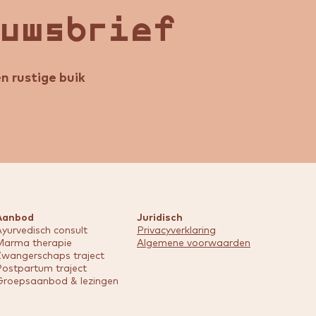
euwsbrief
n rustige buik
Aanbod
Juridisch
yurvedisch consult
Privacyverklaring
Marma therapie
Algemene voorwaarden
Zwangerschaps traject
Postpartum traject
Groepsaanbod & lezingen